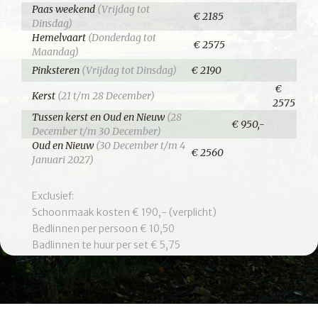
Paas weekend
(Vrijdag tot
€ 2185
Dinsdag)
Hemelvaart
(Donderdag tot
€ 2575
Maandag)
Pinksteren
(Vrijdag tot Dinsdag)
€ 2190
€
Kerst
(21 t/m 28 December)
2575
Tussen kerst en Oud en Nieuw
(28
€ 950,-
December t/m 30 December)
Oud en Nieuw
(30 December t/m 4
€ 2560
Januari 2027)
Exclusief:
Schoonmaak kosten € 190,- (verplicht)
Bedlinnen per persoon € 10,50
Badlinnen te huur per set € 5,75