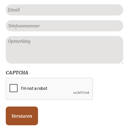
Voornaam
E-
mailadres
Telefoon
Geen
titel
CAPTCHA