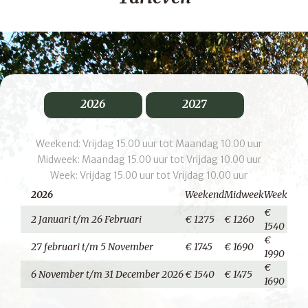
2026
2027
Weekend: Vrijdag 15.00 uur tot Maandag 10.00 uur
Midweek: Maandag 15.00 uur tot Vrijdag 10.00 uur
Week: Vrijdag 15.00 uur tot Vrijdag 10.00 uur
2026
Weekend
Midweek
Week
€
2 Januari t/m 26 Februari
€ 1275
€ 1260
1540
€
27 februari t/m 5 November
€ 1745
€ 1690
1990
€
6 November t/m 31 December 2026
€ 1540
€ 1475
1690