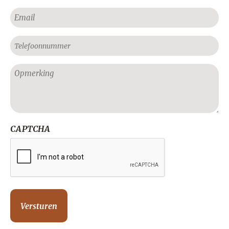
Voornaam
E-
mailadres
Telefoon
Geen
titel
CAPTCHA