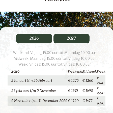
2026
2027
Weekend: Vrijdag 15.00 uur tot Maandag 10.00 uur
Midweek: Maandag 15.00 uur tot Vrijdag 10.00 uur
Week: Vrijdag 15.00 uur tot Vrijdag 10.00 uur
2026
Weekend
Midweek
Week
€
2 Januari t/m 26 Februari
€ 1275
€ 1260
1540
€
27 februari t/m 5 November
€ 1745
€ 1690
1990
€
6 November t/m 31 December 2026
€ 1540
€ 1475
1690