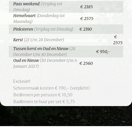
Paas weekend
(Vrijdag tot
€ 2185
Dinsdag)
Hemelvaart
(Donderdag tot
€ 2575
Maandag)
Pinksteren
(Vrijdag tot Dinsdag)
€ 2190
€
Kerst
(21 t/m 28 December)
2575
Tussen kerst en Oud en Nieuw
(28
€ 950,-
December t/m 30 December)
Oud en Nieuw
(30 December t/m 4
€ 2560
Januari 2027)
Exclusief:
Schoonmaak kosten € 190,- (verplicht)
Bedlinnen per persoon € 10,50
Badlinnen te huur per set € 5,75